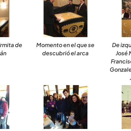
Ermita de
Momento en el que se
De izq
ián
descubrió el arca
José 
Francis
Gonzale