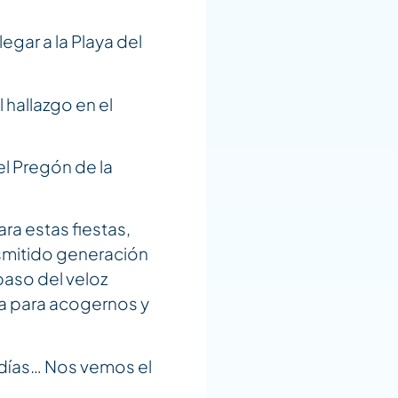
egar a la Playa del
 hallazgo en el
el Pregón de la
ra estas fiestas,
smitido generación
paso del veloz
ga para acogernos y
 días… Nos vemos el