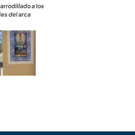
arrodillado a los
ies del arca