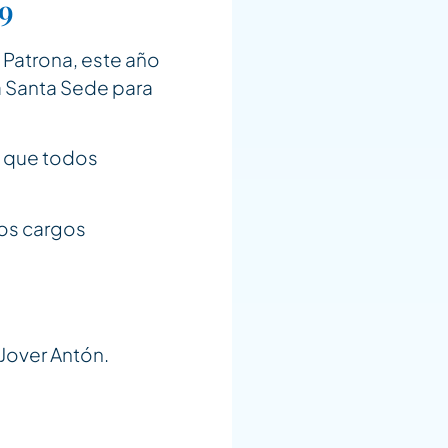
19
 Patrona, este año
a Santa Sede para
que todos
los cargos
Jover Antón.