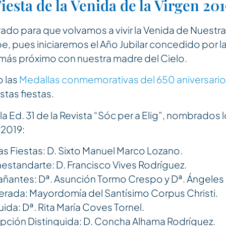
iesta de la Venida de la Virgen 20
ado para que volvamos a vivir la Venida de Nuestra
e, pues iniciaremos el Año Jubilar concedido por l
más próximo con nuestra madre del Cielo.
o las
Medallas conmemorativas del 650 aniversario
stas fiestas.
a Ed. 31 de la Revista “Sóc per a Elig”, nombrados 
 2019:
s Fiestas: D. Sixto Manuel Marco Lozano.
estandarte: D. Francisco Vives Rodríguez.
ntes: Dª. Asunción Tormo Crespo y Dª. Ángeles 
rada: Mayordomía del Santísimo Corpus Christi.
guida: Dª. Rita María Coves Tornel.
opción Distinguida: D. Concha Alhama Rodríguez.