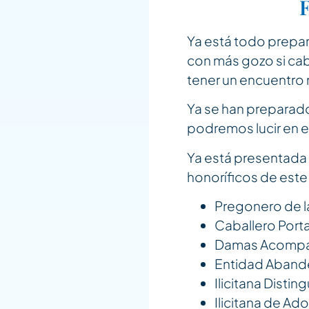
F
Ya está todo prepar
con más gozo si cab
tener un encuentro 
Ya se han preparad
podremos lucir en e
Ya está presentada l
honoríficos de este
Pregonero de la
Caballero Porta
Damas Acompaña
Entidad Abande
Ilicitana Distin
Ilicitana de Ad