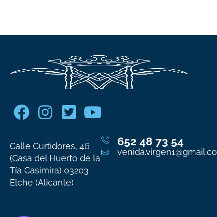
652 48 73 54
Calle Curtidores, 46
venida.virgen1@gmail.c
(Casa del Huerto de la
Tía Casimira) 03203
Elche (Alicante)