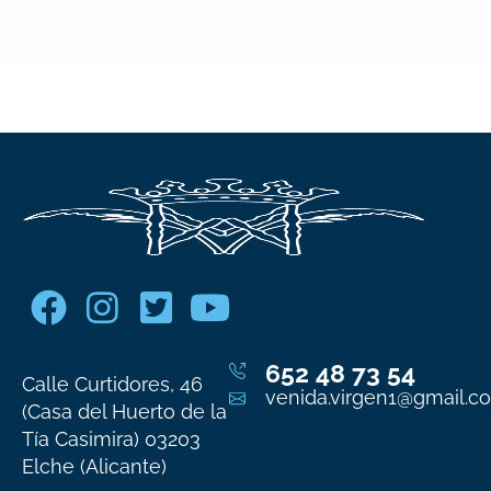
652 48 73 54
Calle Curtidores, 46
venida.virgen1@gmail.c
(Casa del Huerto de la
Tía Casimira) 03203
Elche (Alicante)